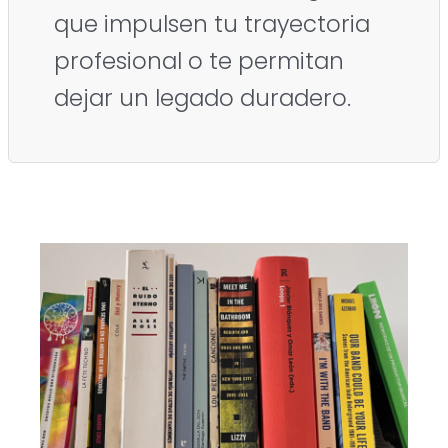
que impulsen tu trayectoria
profesional o te permitan
dejar un legado duradero.
Si
quieres
firmar
un
libro,
encuentra
tu
tema