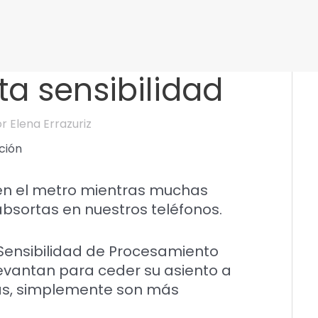
lta sensibilidad
or
Elena Errazuriz
en el metro mientras muchas
bsortas en nuestros teléfonos.
 Sensibilidad de Procesamiento
levantan para ceder su asiento a
nas, simplemente son más