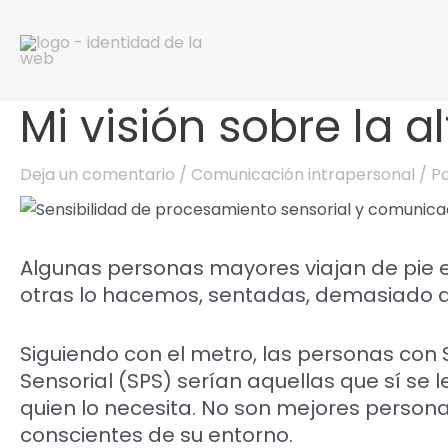
Ir
al
contenido
Mi visión sobre la a
Navegación
de
entradas
Deja un comentario
/
Comunicación intrapersonal
/ P
Algunas personas mayores viajan de pie 
otras lo hacemos, sentadas, demasiado a
Siguiendo con el metro, las personas con
Sensorial (SPS) serían aquellas que sí se 
quien lo necesita. No son mejores perso
conscientes de su entorno.