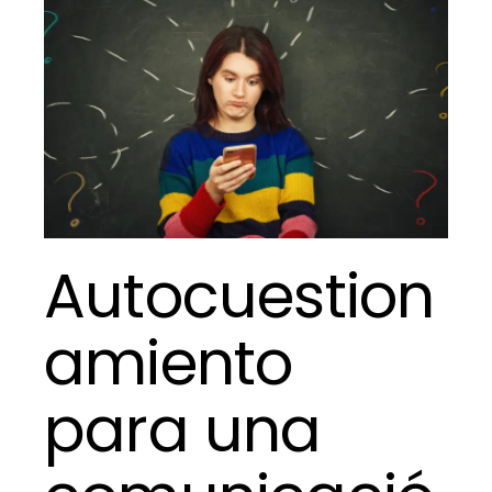
una
comunicación
sana
y
eficaz
Autocuestion
amiento
para una