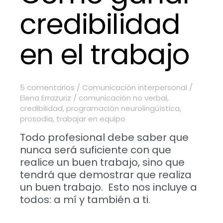
credibilidad
en el trabajo
5 comentarios
/
Comunicación interpersonal
/
Elena Errazuriz
/
comunicación no verbal
,
credibilidad
,
programación neurolingüística
,
prosodia
,
trabajar en equipo
Todo profesional debe saber que
nunca será suficiente con que
realice un buen trabajo, sino que
tendrá que demostrar que realiza
un buen trabajo. Esto nos incluye a
todos: a mí y también a ti.