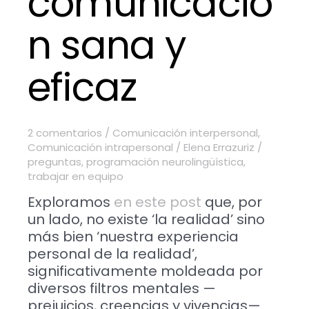
comunicació
n sana y
eficaz
2 comentarios
/
Comunicación interpersonal
,
Comunicación intrapersonal
/
Elena Errazuriz
/
preguntas
,
programación neurolingüística
,
trabajar en equipo
Exploramos
en este post
que, por
un lado, no existe ‘la realidad’ sino
más bien ‘nuestra experiencia
personal de la realidad’,
significativamente moldeada por
diversos filtros mentales —
prejuicios, creencias y vivencias—