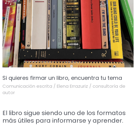
libro,
encuentra
tu
tema
Si quieres firmar un libro, encuentra tu tema
Comunicación escrita
/
Elena Errazuriz
/
consultoría de
autor
El libro sigue siendo uno de los formatos
más útiles para informarse y aprender.