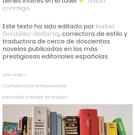
tienes interés en el taller
habla
conmigo.
Este texto ha sido editado por
Isabel
González-Gallarza
,
correctora de estilo y
traductora de cerca de doscientas
novelas publicadas en las más
prestigiosas editoriales españolas.
Leer más »
Comunicación interpersonal
persuadir
,
trabajar en equipo
Si
quieres
firmar
un