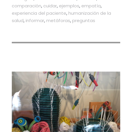
comparación
,
cuidar
,
ejemplos
,
empatía
,
experiencia del paciente
,
humanización de la
salud
,
informar
,
metáforas
,
preguntas
Seis
trucos
para hacerse
entender
mejor