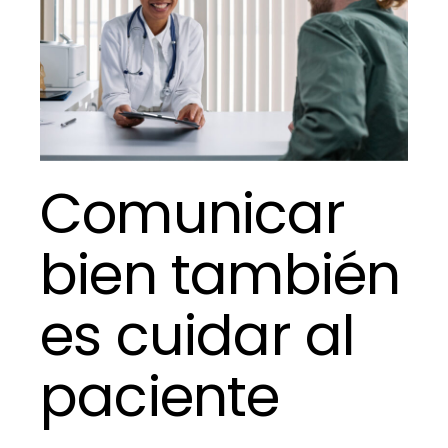
al
paciente
Comunicar
bien también
es cuidar al
paciente