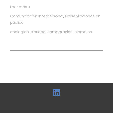
Leer más »
Comunicación interpersonal
,
Presentaciones en
público
analogías
,
claridad
,
comparación
,
ejemplos