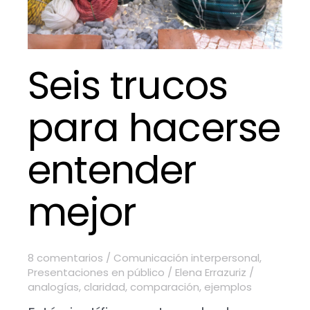
Seis trucos
para hacerse
entender
mejor
8 comentarios
/
Comunicación interpersonal
,
Presentaciones en público
/
Elena Errazuriz
/
analogías
,
claridad
,
comparación
,
ejemplos